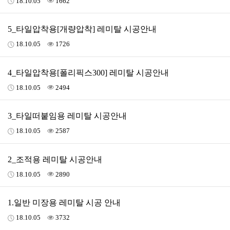
18.10.05
1662
5_타일압착용[개량압착] 레미탈 시공안내
18.10.05
1726
4_타일압착용[폴리픽스300] 레미탈 시공안내
18.10.05
2494
3_타일떠붙임용 레미탈 시공안내
18.10.05
2587
2_조적용 레미탈 시공안내
18.10.05
2890
1.일반 미장용 레미탈 시공 안내
18.10.05
3732