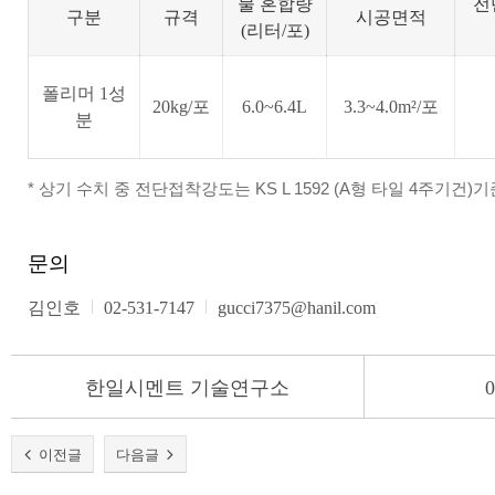
물 혼합량
전
구분
규격
시공면적
(리터/포)
폴리머 1성
20kg/포
6.0~6.4L
3.3~4.0m²/포
분
* 상기 수치 중 전단접착강도는 KS L 1592 (A형 타일 4주기
문의
김인호
02-531-7147
gucci7375@hanil.com
한일시멘트 기술연구소
0
이전글
다음글