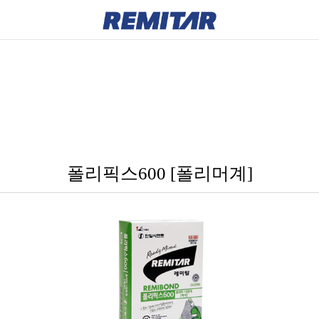
폴리픽스600 [폴리머계]