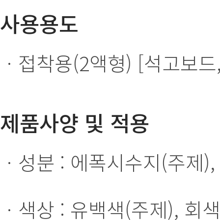
사용용도
ㆍ접착용(2액형) [석고보드,
제품사양 및 적용
ㆍ성분 : 에폭시수지(주제)
ㆍ색상 : 유백색(주제), 회