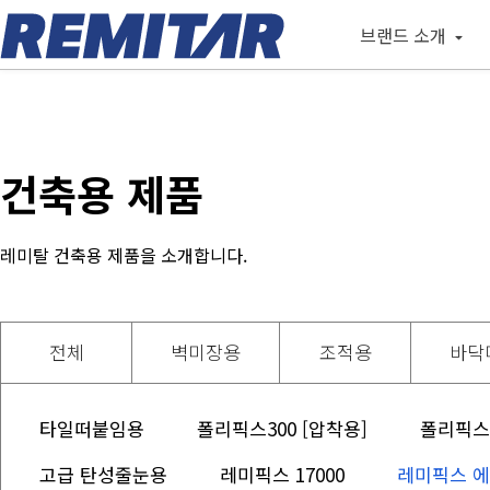
브랜드 소개
건축용 제품
레미탈 건축용 제품을 소개합니다.
전체
벽미장용
조적용
바닥
타일떠붙임용
폴리픽스300 [압착용]
폴리픽스6
고급 탄성줄눈용
레미픽스 17000
레미픽스 