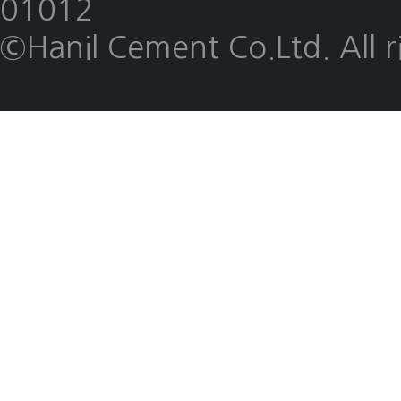
01012
©Hanil Cement Co.Ltd. All rig